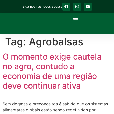
Siga-nos nas redes sociais
Tag:
Agrobalsas
O momento exige cautela
no agro, contudo a
economia de uma região
deve continuar ativa
Sem dogmas e preconceitos é sabido que os sistemas
alimentares globais estão sendo redefinidos por