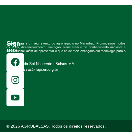
Siga-
AgroBalsas
é o maior evento do agronegócio no Maranhão. Promovemos, todos
os anos, desenvolvimento, inovação, transferência de conhecimento nacional e
nos
internacional, além de apresentar o que há de mais avançado em tecnologia para o
setor.
Fazenda Sol Nascente | Balsas-MA
agrobalsas@fapcen.org.br
© 2026 AGROBALSAS. Todos os direitos reservados.