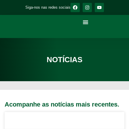
Siga-nos nas redes sociais
NOTÍCIAS
Acompanhe as notícias mais recentes.