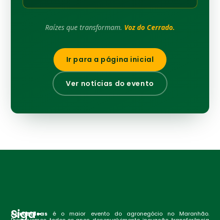
Raízes que transformam.
Voz do Cerrado.
Ir para a página inicial
Ver notícias do evento
Siga-
AgroBalsas
é o maior evento do agronegócio no Maranhão.
Promovemos, todos os anos, desenvolvimento, inovação, transferência