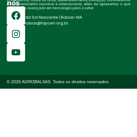
nos
de conhecimento nacional e internacional, além de apresentar o que
há de mais avançado em tecnologia para o setor.
Fazenda Sol Nascente | Balsas-MA
agrobalsas@fapcen.org.br
© 2026 AGROBALSAS. Todos os direitos reservados.
bet
starzbet güncel giriş
starzbet giriş
starzbet
starzbet gün